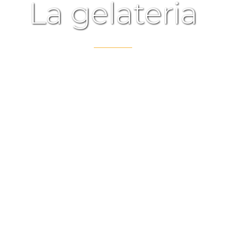
La gelateria
Da oltre 35 anni gelati
artigianali a Roma e nel
mondo