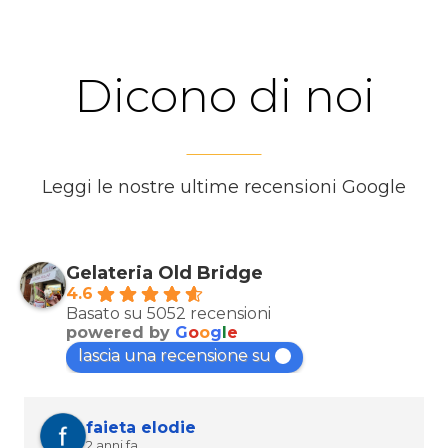
Dicono di noi
Leggi le nostre ultime recensioni Google
Gelateria Old Bridge
4.6
Basato su 5052 recensioni
powered by
G
o
o
g
l
e
lascia una recensione su
faieta elodie
2 anni fa