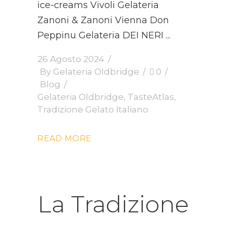
ice-creams Vivoli Gelateria
Zanoni & Zanoni Vienna Don
Peppinu Gelateria DEI NERI
26 Agosto 2024
By
Gelateria Oldbridge
0
Blog
Gelateria Oldbridge
,
TasteAtlas
,
Tradizione Gelato Italiano
READ MORE
La Tradizione